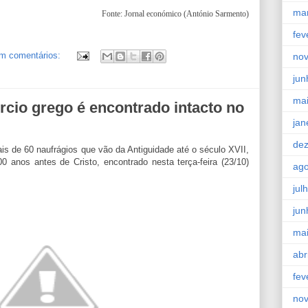
ma
Fonte: Jornal económico (António Sarmento)
fev
m comentários:
no
jun
ma
rcio grego é encontrado intacto no
jan
de
ais de 60 naufrágios que vão da Antiguidade até o século XVII,
 anos antes de Cristo, encontrado nesta terça-feira (23/10)
ago
jul
jun
ma
abr
fev
no