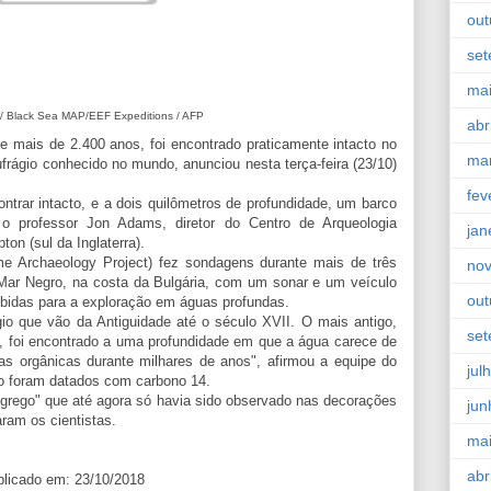
out
se
ma
 / Black Sea MAP/EEF Expeditions / AFP
abr
e mais de 2.400 anos, foi encontrado praticamente intacto no
ma
frágio conhecido no mundo, anunciou nesta terça-feira (23/10)
fev
ntrar intacto, e a dois quilômetros de profundidade, um barco
 o professor Jon Adams, diretor do Centro de Arqueologia
jan
on (sul da Inglaterra).
e Archaeology Project) fez sondagens durante mais de três
no
Mar Negro, na costa da Bulgária, com um sonar e um veículo
out
ebidas para a exploração em águas profundas.
gio que vão da Antiguidade até o século XVII. O mais antigo,
se
, foi encontrado a uma profundidade em que a água carece de
as orgânicas durante milhares de anos", afirmou a equipe do
jul
o foram datados com carbono 14.
 grego" que até agora só havia sido observado nas decorações
jun
ram os cientistas.
ma
abr
licado em: 23/10/2018