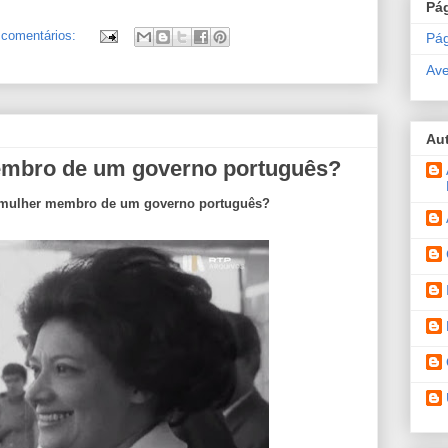
Pá
comentários:
Pág
Ave
Au
embro de um governo português?
 mulher membro de um governo português?