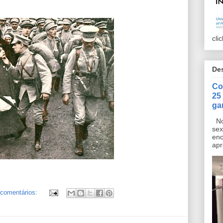
cli
De
Co
25
ga
No 
sex
enc
apr
comentários: