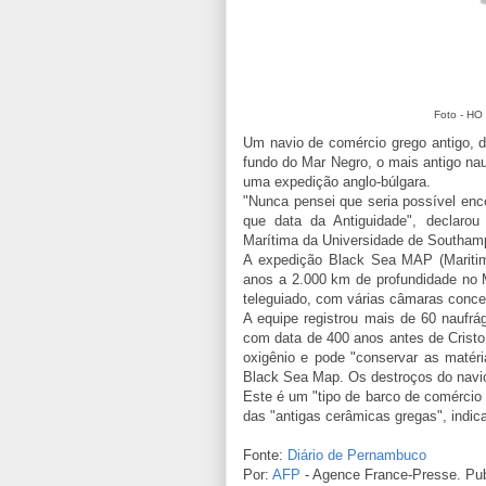
Foto - HO
Um navio de comércio grego antigo, d
fundo do Mar Negro, o mais antigo nau
uma expedição anglo-búlgara.
"Nunca pensei que seria possível enco
que data da Antiguidade", declarou
Marítima da Universidade de Southampt
A expedição Black Sea MAP (Maritim
anos a 2.000 km de profundidade no 
teleguiado, com várias câmaras conc
A equipe registrou mais de 60 naufrá
com data de 400 anos antes de Cristo
oxigênio e pode "conservar as matéri
Black Sea Map. Os destroços do navi
Este é um "tipo de barco de comércio
das "antigas cerâmicas gregas", indica
Fonte:
Diário de Pernambuco
Por:
AFP
- Agence France-Presse. Pub