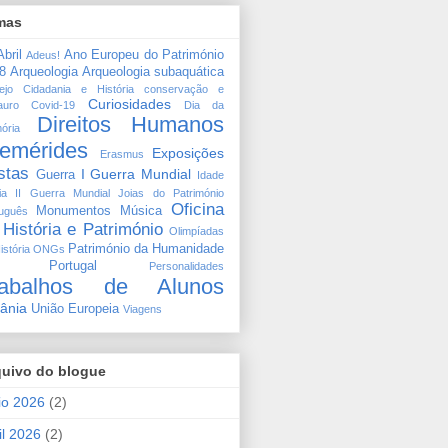
mas
bril
Ano Europeu do Património
Adeus!
8
Arqueologia
Arqueologia subaquática
ejo
Cidadania e História
conservação e
Curiosidades
auro
Covid-19
Dia da
Direitos Humanos
ória
emérides
Exposições
Erasmus
stas
I Guerra Mundial
Guerra
Idade
ia
II Guerra Mundial
Joias do Património
Oficina
Monumentos
Música
tuguês
 História e Património
Olimpíadas
Património da Humanidade
istória
ONGs
 Portugal
Personalidades
rabalhos de Alunos
ânia
União Europeia
Viagens
quivo do blogue
io 2026
(2)
il 2026
(2)