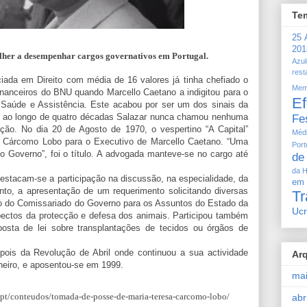
Te
25 A
201
lher a desempenhar cargos governativos em Portugal.
Azul
rest
iada em Direito com média de 16 valores já tinha chefiado o
Mem
nanceiros do BNU quando Marcello Caetano a indigitou para o
Ef
 Saúde e Assistência. Este acabou por ser um dos sinais da
e ao longo de quatro décadas Salazar nunca chamou nenhuma
Fe
ação. No dia 20 de Agosto de 1970, o vespertino “A Capital”
Méd
a Cárcomo Lobo para o Executivo de Marcello Caetano. “Uma
Por
o Governo”, foi o título. A advogada manteve-se no cargo até
de
da H
estacam-se a participação na discussão, na especialidade, da
em
nto, a apresentação de um requerimento solicitando diversas
T
o do Comissariado do Governo para os Assuntos do Estado da
Ucr
spectos da protecção e defesa dos animais. Participou também
posta de lei sobre transplantações de tecidos ou órgãos de
depois da Revolução de Abril onde continuou a sua actividade
Ar
Janeiro, e aposentou-se em 1999.
ma
p.pt/conteudos/tomada-de-posse-de-maria-teresa-carcomo-lobo/
abr