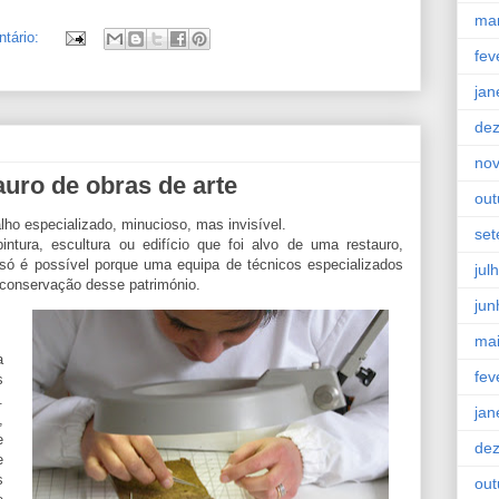
ma
ntário:
fev
jan
de
no
uro de obras de arte
out
lho especializado, minucioso, mas invisível.
se
tura, escultura ou edifício que foi alvo de uma restauro,
só é possível porque uma equipa de técnicos especializados
jul
a conservação desse património.
jun
ma
a
fev
s
.
jan
,
e
de
e
s
out