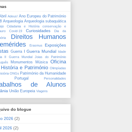
mas
bril
Ano Europeu do Património
Adeus!
8
Arqueologia
Arqueologia subaquática
ejo
Cidadania e História
conservação e
Curiosidades
auro
Covid-19
Dia da
Direitos Humanos
ória
emérides
Exposições
Erasmus
stas
I Guerra Mundial
Guerra
Idade
ia
II Guerra Mundial
Joias do Património
Oficina
Monumentos
Música
tuguês
 História e Património
Olimpíadas
Património da Humanidade
istória
ONGs
 Portugal
Personalidades
rabalhos de Alunos
ânia
União Europeia
Viagens
quivo do blogue
io 2026
(2)
il 2026
(2)