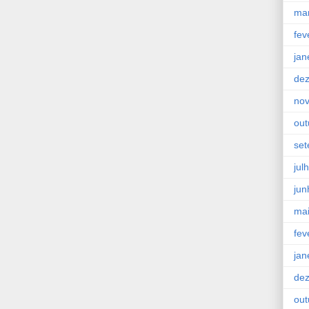
ma
fev
jan
de
no
out
se
jul
jun
ma
fev
jan
de
out