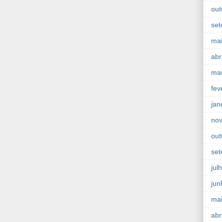
out
se
ma
abr
ma
fev
jan
no
out
se
jul
jun
ma
abr