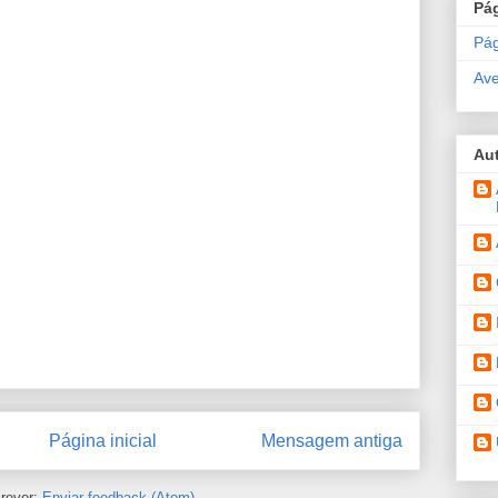
Pá
Pág
Ave
Au
Página inicial
Mensagem antiga
rever:
Enviar feedback (Atom)