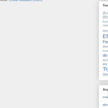
Te
25 A
201
Azul
rest
Mem
Ef
Fe
Méd
Por
de
da H
em
T
Ucr
Ar
ma
abr