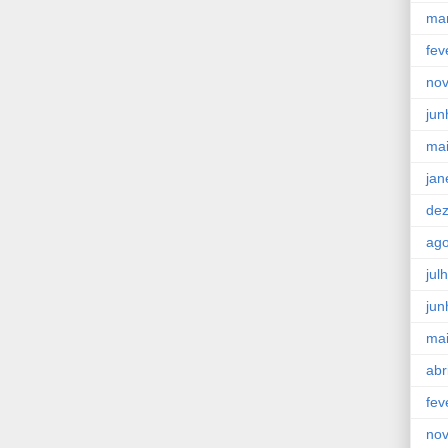
ma
fev
no
jun
ma
jan
de
ago
jul
jun
ma
abr
fev
no