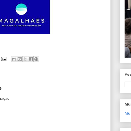
Pe
o
ração.
Mu
Mur